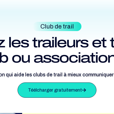
Club de trail
es traileurs et 
ub ou association
ion qui aide les clubs de trail à mieux communique
Téélcharger gratuitement
