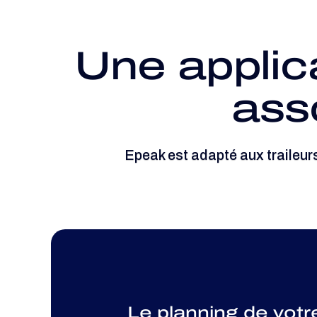
Une applica
ass
Epeak est adapté aux traileurs
Le planning de votr