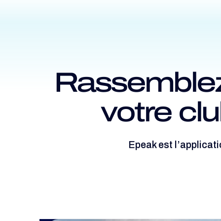
Rassemblez l
votre cl
Epeak est l’applicat