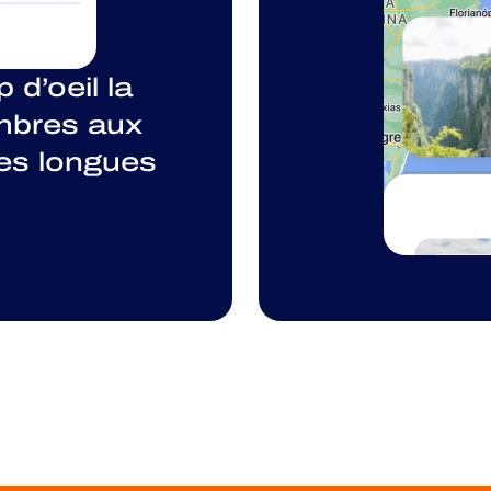
 d’oeil la
mbres aux
ies longues